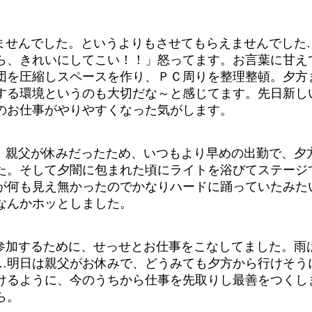
ませんでした。というよりもさせてもらえませんでした
ら、きれいにしてこい！！」怒ってます。お言葉に甘え
団を圧縮しスペースを作り、ＰＣ周りを整理整頓。夕方
する環境というのも大切だな～と感じてます。先日新し
のお仕事がやりやすくなった気がします。
。親父が休みだったため、いつもより早めの出勤で、夕
た。そして夕闇に包まれた頃にライトを浴びてステージ
が何も見え無かったのでかなりハードに踊っていたみた
なんかホッとしました。
参加するために、せっせとお仕事をこなしてました。雨
…明日は親父がお休みで、どうみても夕方から行けそう
けるように、今のうちから仕事を先取りし最善をつくし
ら。