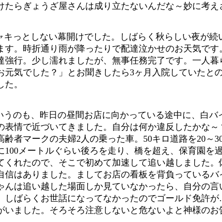
けたらぎょうざ屋さんは成り立たないんだな～妙に考え
ャキっとしない幕開けでした。しばらく秋らしい夜が続
ます。時折通り雨が降ったりで配達泣かせのお天気です
達強行。少し濡れましたが、無事任務完了です。一人暮
お元気でした？」とお聞きしたら3ヶ月入院していたと
した。
いうのも、昨日の昼間お店に向かっている途中に、白バ
の表情で近づいてきました。自分は何か違反したかな～
齢者マークの夫婦2人の乗った車。50キロ道路を20～
に100メートルぐらい後ろを走り、橋を超え、保育園を
てくれたので、そこで初めて加速して追い越しました。
自信はありました。ましてお店の看板を背負っているバ
ゃんは追い越した場面しか見ていなかったら、自分の言
。しばらくお世話になってなかったのでゴールド免許が
がいました。そろそろ注意しないと危ないよと神様のお