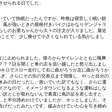
させられる日でした。
いていて快眠だったんですが、昨晩は寝苦しく眠い朝
。風が強いときの屋根付きバイクはかなりデンジャラ
らしのお婆ちゃんから久々の注文が入りました。最近
のことで、少し痩せて小さくなられている気がしまし
イに止められました。後ろからサイレンとともに颯爽
？？？話を聞くと車の左を追い越したと怒り出しまし
30キロでスロー走行して右に曲がろうか左に曲がろうか
過ぎ、さらにその先の交差点まで我慢し、やっと自分の
休みの日だったし、急いでいた訳でもなく、さらに運
イクなので、イメージダウンになるような運転はしな
い訳としか取れないんで素直に免許証を差し出すと、
…と半分諦めかけていましたが、ホッとしました。そ
告げだったみたいです。緩みかけていた心を引き締め