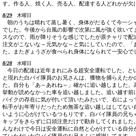
す。作る人、焼く人、売る人、配達する人どれかが欠
8/29
木曜日
朝のうちは晴れて蒸し暑く、身体がだるくて今一シ
でした。午後から台風の影響で次第に風が強く吹いて
スなので、雨が降りそうな感じでしたが原チャリで配
注文がこないな～元気かな～と気にしていたので、「
た。またぎょうざが食べられ身体になられて一安心で
8/28
水曜日
今日の配達は近年まれにみる超安全運転でした。と
と現れた白バイ隊員のお兄さんは、獲物を捕らえたか
た。自分も「あ～あれね～」確かに追い越しました。高
挙動が読めなかった車を追い越しました。追い越す前
バイクの存在に気が付いて頂いたみたいで、右によっ
転手がお年寄りだったため無茶な追い越しはしてない
いように心がけているつもりです。白バイ隊員の兄ち
キップをきらずに口頭注意だけで勘弁してくれました
んなわけで今日は安全運転に自然と心がけている自分