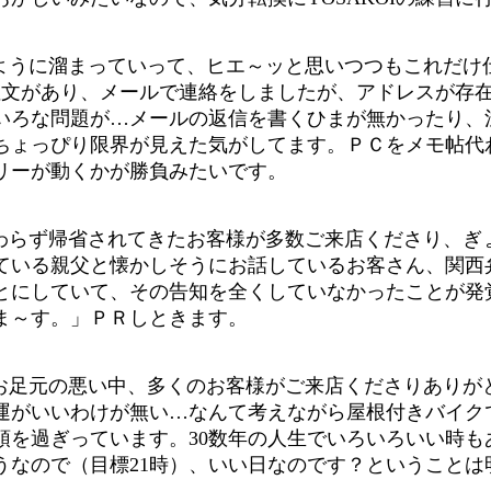
ように溜まっていって、ヒエ～ッと思いつつもこれだけ
注文があり、メールで連絡をしましたが、アドレスが存
いろな問題が…メールの返信を書くひまが無かったり、
ちょっぴり限界が見えた気がしてます。ＰＣをメモ帖代
リーが動くかが勝負みたいです。
わらず帰省されてきたお客様が多数ご来店くださり、ぎ
ている親父と懐かしそうにお話しているお客さん、関西
とにしていて、その告知を全くしていなかったことが発
ま～す。」ＰＲしときます。
お足元の悪い中、多くのお客様がご来店くださりありが
運がいいわけが無い…なんて考えながら屋根付きバイク
頭を過ぎっています。30数年の人生でいろいろいい時も
うなので（目標21時）、いい日なのです？ということは