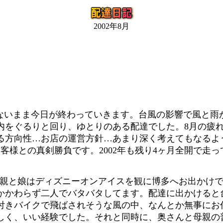
2002年8月
くないまま今日が終わっていきます。台風の影響で風と雨
内をぐるりと回り、ゆとりのある配達でした。8月の疲
る方向性…お店の運営方針…あまり深く考えてもなるよ
客様との真剣勝負です。2002年も残り4ヶ月全開で走
母親と娘はディズニーオンアイスを観に博多へお出かけ
かかわらず二人でバタバタしてます。配達に出かけると
付きバイクで飛ばされそうな風の中、なんとか無事にお
しく、いい経験でした。それと同時に、奥さんと母親の