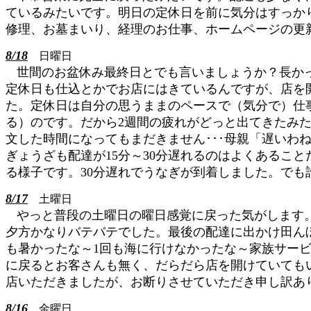
ているみたいです。明日の定休日を前に気分はすっか
修理、お墓まいり、経理のお仕事、ホームページの更
8/18
日曜日
世間のお盆休み最終日とでも言いましょうか？長か
定休日も仕込とかでお店にはきているんですが、店を
た。定休日は自分の思うままのペースで（気分で）仕
る）のです。だから2週間の疲れがどっと出てきたみ
文した時間になってもまだきません･･･母親「遅いわ
ぎょうざも配達が15分～30分遅れるのはよくあるこ
る様子です。30分遅れでうなぎが到着しました。で
8/17
土曜日
やっと普段の土曜日の曜日感覚に戻った気がします
夕方かなりバテバテでした。最後の配達に出かけ田ん
も暑かったな～1回も海に行けなかったな～家族サー
に戻るとお客さんも無く、だらだら店を開けていても
店いただきましたが、お断りさせていただき申し訳あ
8/16
金曜日