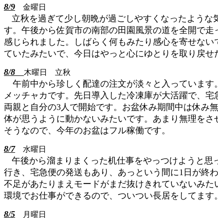
8/9
金曜日
立秋を過ぎて少し朝晩が過ごしやすくなったような
す。午後から佐賀市の南部の田園風景の道を全開で走
感じられました。しばらく何もみたり感心を寄せない
ていたみたいで、今日はやっと心にゆとりを取り戻せ
8/8
木曜日 立秋
午前中から珍しく配達の注文が淡々と入っています。
メッチャカです。先日導入した冷凍庫が大活躍で、宅
両親と自分の3人で開始です。お盆休み期間中は休み
体が思うように動かないみたいです。あまり無理をさ
そうなので、今年のお盆はフル稼働です。
8/7
水曜日
午後から溜まりまくった机仕事をやっつけようと思
行き、宅急便の発送もあり、あっという間に1日が終
不足があたりまえモードがまだ抜けきれていないみた
環境でお仕事ができるので、ついつい長居をしてます
8/5
月曜日