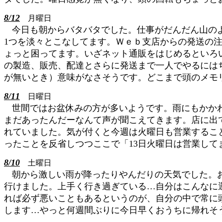
8/12
月曜日
今日も朝からバタバタでした。仕事がだんだん山の
1つを淡々とこなしてます。Ｗｅｂ支店からの発送の
ょっと困ってます。いざネット通販をはじめるといろ
の製造、販売、配達とさらに発送まで一人でやるには
が無いとき）意味がなさそうです。どこまで頭のメモ
8/11
日曜日
世間ではお盆休みの方が多いようです。雨にもかか
まだあったんだーなんて声が聞こえてきます。店に出
れていました。気が付くと今週は火曜日も営業するこ
ったことを反省しつつここで「13日火曜日は営業して
8/10
土曜日
朝から激しい雨が降ったりやんだりの天気でした。
行けました。上手く行き過ぎている…自分はこんなに
れば必ず悪いこともあるというのが、自分の中で常に
します…やっと何週間ぶりに今日早くおうちに帰れそ