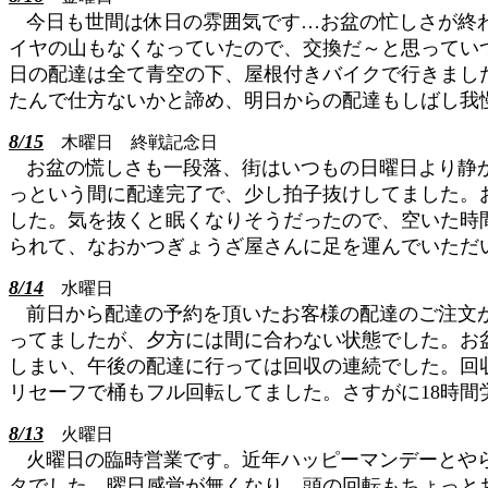
今日も世間は休日の雰囲気です…お盆の忙しさが終
イヤの山もなくなっていたので、交換だ～と思ってい
日の配達は全て青空の下、屋根付きバイクで行きまし
たんで仕方ないかと諦め、明日からの配達もしばし我
8/15
木曜日 終戦記念日
お盆の慌しさも一段落、街はいつもの日曜日より静
っという間に配達完了で、少し拍子抜けしてました。
した。気を抜くと眠くなりそうだったので、空いた時
られて、なおかつぎょうざ屋さんに足を運んでいただ
8/14
水曜日
前日から配達の予約を頂いたお客様の配達のご注文が
ってましたが、夕方には間に合わない状態でした。お
しまい、午後の配達に行っては回収の連続でした。回
リセーフで桶もフル回転してました。さすがに18時
8/13
火曜日
火曜日の臨時営業です。近年ハッピーマンデーとや
タでした。曜日感覚が無くなり、頭の回転もちょっとお