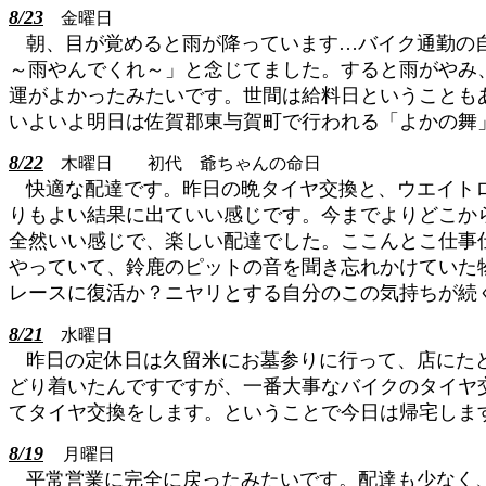
8/23
金曜日
朝、目が覚めると雨が降っています…バイク通勤の
～雨やんでくれ～」と念じてました。すると雨がやみ
運がよかったみたいです。世間は給料日ということも
いよいよ明日は佐賀郡東与賀町で行われる「よかの舞
8/22
木曜日 初代 爺ちゃんの命日
快適な配達です。昨日の晩タイヤ交換と、ウエイト
りもよい結果に出ていい感じです。今までよりどこか
全然いい感じで、楽しい配達でした。ここんとこ仕事
やっていて、鈴鹿のピットの音を聞き忘れかけていた
レースに復活か？ニヤリとする自分のこの気持ちが続
8/21
水曜日
昨日の定休日は久留米にお墓参りに行って、店にた
どり着いたんですですが、一番大事なバイクのタイヤ
てタイヤ交換をします。ということで今日は帰宅しま
8/19
月曜日
平常営業に完全に戻ったみたいです。配達も少なく