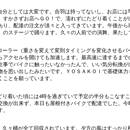
自分としては大変です。合羽は持ってないし、お店には早
、すかさずお店へＧＯ！で、濡れずにたどり着くことが
あり、配達の注文が淡々と入ってきています。午後から
」のステージで踊ります。久々の人前での演舞、果たし
ローラー（重さを変えて変則タイミングを変化させるパ
らアクセルを開けても加速します。最高速に達するまで
仕事でバイクに触ったいなかったんで、いい気分転換が
物を思い出したみたいです。ＹＯＳＡＫＯＩで基礎体力
くことを願っています。
どり着いた頃には4時を過ぎていて予定の半分もこなす
交換が出来ず、本日も屋根付きバイクで配達でした。今
す。
、久々桶が全て回収されています。夕方の風はすっかり