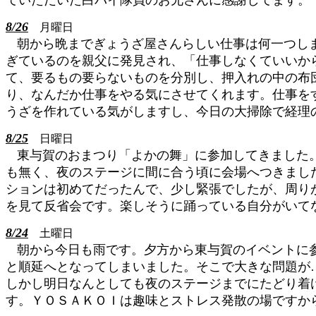
ていただいた白バイ隊員のお兄さんに感謝してます。
8/26
月曜日
朝から晩までぎょうざ屋さんらしい仕事は何一つし
ぎているのを親父に発見され、「仕事しなくていいか
て、要るもの要らないものを分別し、押入れの中の布
り、なんだか仕事をやる気にさせてくれます。仕事を
うざを作れている気がしますし、今日の大掃除で経理
8/25
日曜日
東与賀のおまつり「よかの舞」に参加してきました
も無く、夜のステージに間に合う頃に会場へつきまし
ションは初めてだったんで、少し緊張でしたが、周り
を見て反省会です。楽しそうに踊っている自分がいて
8/24
土曜日
朝から今日も雨です。夕方から東与賀のイベントに
と順延へとなってしまいました。そこで大きな問題が
しかし明日なんとしても夜のステージまでにたどり着
す。ＹＯＳＡＫＯＩは趣味とストレス発散の場ですか