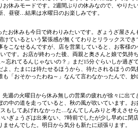
りお休みモードです。2週間ぶりの休みなので、やりた
新、昼寝…結果は水曜日のお楽しみです。
ったお休みも今日で終わりみたいです。ぎょうざ屋さん
開けているという緊張感が無くてわりとリラックスでき
事をこなせるんですが、店を営業していると、お客様の
たいです。お店が終わった後、両親と奥さんと娘で気持
ね～忘れてるんじゃないの？」まだ15分ぐらいしか過ぎ
とだよ、たまには待たせるほうから、待たされるほうの
も誰も「おそかったわね～」なんて言わなかったんで、妙
。先週の火曜日から休み無しの営業の疲れが徐々に出て
ぼの中の道を走っていると、秋の風が吹いています。お
ビスもしてあげれなかった…なんてしんみりと考えさせ
いいぎょうざは出来ない、7時前でしたが少し早めに閉
りませんでした。明日から気分も新たに頑張ります。