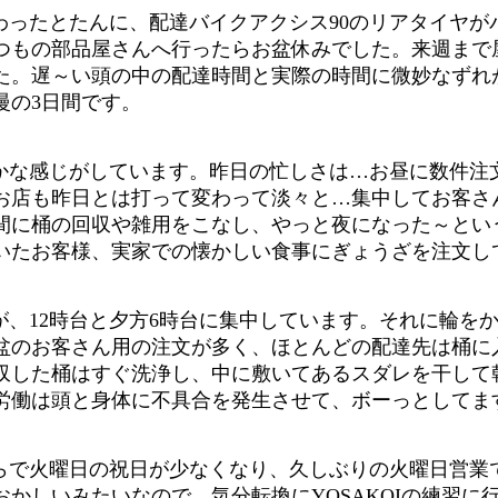
わったとたんに、配達バイクアクシス90のリアタイヤが
つもの部品屋さんへ行ったらお盆休みでした。来週まで
た。遅～い頭の中の配達時間と実際の時間に微妙なずれ
慢の3日間です。
かな感じがしています。昨日の忙しさは…お昼に数件注
お店も昨日とは打って変わって淡々と…集中してお客さ
間に桶の回収や雑用をこなし、やっと夜になった～とい
いたお客様、実家での懐かしい食事にぎょうざを注文し
、12時台と夕方6時台に集中しています。それに輪を
盆のお客さん用の注文が多く、ほとんどの配達先は桶に
収した桶はすぐ洗浄し、中に敷いてあるスダレを干して
間労働は頭と身体に不具合を発生させて、ボーっとしてま
らで火曜日の祝日が少なくなり、久しぶりの火曜日営業
かしいみたいなので、気分転換にYOSAKOIの練習に