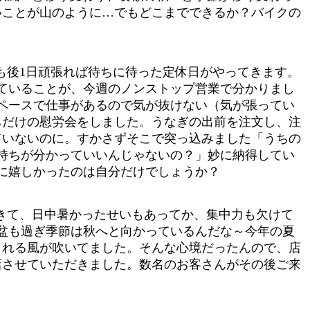
いことが山のように…でもどこまでできるか？バイクの
も後1日頑張れば待ちに待った定休日がやってきます。
ていることが、今週のノンストップ営業で分かりまし
ペースで仕事があるので気が抜けない（気が張ってい
ちだけの慰労会をしました。うなぎの出前を注文し、注
ていないのに。すかさずそこで突っ込みました「うちの
気持ちが分かっていいんじゃないの？」妙に納得してい
に嬉しかったのは自分だけでしょうか？
きて、日中暑かったせいもあってか、集中力も欠けて
盆も過ぎ季節は秋へと向かっているんだな～今年の夏
られる風が吹いてました。そんな心境だったんので、店
店させていただきました。数名のお客さんがその後ご来