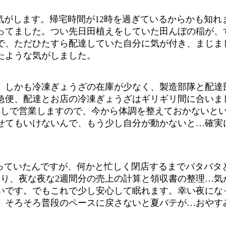
気がします。帰宅時間が12時を過ぎているからかも知れ
ってました。つい先日田植えをしていた田んぼの稲が、
で、ただひたすら配達していた自分に気が付き、まじま
たような気がしました。
しかも冷凍ぎょうざの在庫が少なく、製造部隊と配達
急便、配達とお店の冷凍ぎょうざはギリギリ間に合いま
無しで営業しますので、今から体調を整えておかないとい
せてもいけないんで、もう少し自分が動かないと…確実
っていたんですが、何かと忙しく閉店するまでバタバタ
わり、夜な夜な2週間分の売上の計算と領収書の整理…気
いです。でもこれで少し安心して眠れます。幸い夜にな
。そろそろ普段のペースに戻さないと夏バテが…おやす